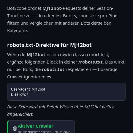
BotScope ordnet
MJ12bot
-Requests deiner Session-
Timeline zu — du erkennst Bursts, kannst sie pro Pfad
filtern und vergleichen mit anderen Bots derselben
Kategorie.
robots.txt-Direktive für MJ12bot
Wenn du
MJ12bot
nicht crawlen lassen möchtest,
ergänze folgenden Block in deiner
/robots.txt
. Das wirkt
nur bei Bots, die
robots.txt
respektieren — bösartige
Crawler ignorieren es.
User-agent: MJ12bot

Disallow: /
Diese Seite wird mit Detail-Wissen über MJ12bot weiter
angereichert.
Aktiver Crawler
🟢
heute zuletzt gesehen · 28.05.2026