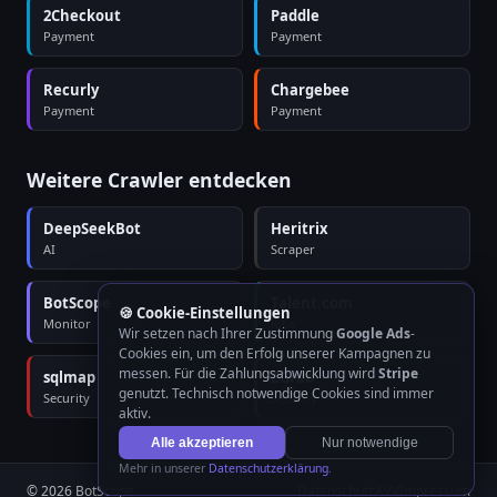
2Checkout
Paddle
Payment
Payment
Recurly
Chargebee
Payment
Payment
Weitere Crawler entdecken
DeepSeekBot
Heritrix
AI
Scraper
BotScope
Talent.com
🍪 Cookie-Einstellungen
Monitor
Jobs
Wir setzen nach Ihrer Zustimmung
Google Ads
-
Cookies ein, um den Erfolg unserer Kampagnen zu
messen. Für die Zahlungsabwicklung wird
Stripe
sqlmap
ZGrab
genutzt. Technisch notwendige Cookies sind immer
Security
Security
aktiv.
Alle akzeptieren
Nur notwendige
Mehr in unserer
Datenschutzerklärung
.
© 2026 BotScope
Datenschutz
AVV
Impressum