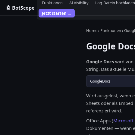
Funktionen
AI Visibility
Log-Datein hochladen
🤖 BotScope
Jetzt starten →
Home
›
Funktionen
› Googl
Google Doc
Google Docs
wird von
String. Das aktuelle Mu
GoogleDocs
Wird ausgelöst, wenn e
Sheets oder als Embed i
referenziert wird.
Office-Apps (
Microsoft 
Dokumenten — wenn ein N