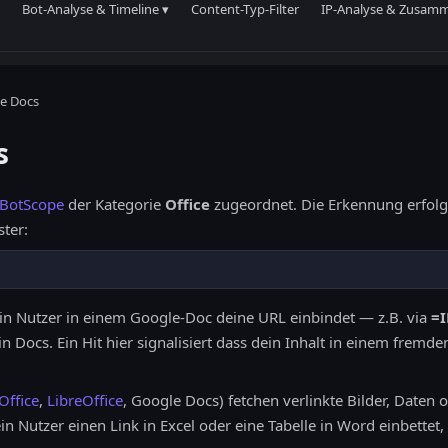
Bot-Analyse & Timeline ▾
Content-Typ-Filter
IP-Analyse & Zusam
e Docs
s
BotScope
der Kategorie
Office
zugeordnet. Die Erkennung erfolg
ster:
in Nutzer in einem Google-Doc deine URL einbindet — z.B. via
=
n Docs. Ein Hit hier signalisiert dass dein Inhalt in einem frem
Office
,
LibreOffice
, Google Docs) fetchen verlinkte Bilder, Daten
utzer einen Link in Excel oder eine Tabelle in Word einbettet, r