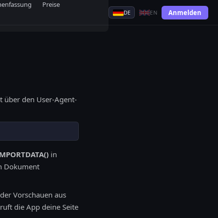
menfassung
Preise
Anmelden
DE
EN
t über den User-Agent-
IMPORTDATA()
in
den Dokument
 oder Vorschauen aus
uft die App deine Seite