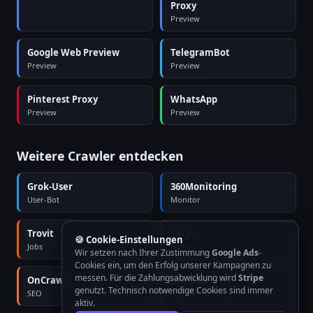
Proxy
Preview
Google Web Preview
TelegramBot
Preview
Preview
Pinterest Proxy
WhatsApp
Preview
Preview
Weitere Crawler entdecken
Grok-User
360Monitoring
User-Bot
Monitor
Trovit
YaCy
🍪 Cookie-Einstellungen
Jobs
Search
Wir setzen nach Ihrer Zustimmung
Google Ads
-
Cookies ein, um den Erfolg unserer Kampagnen zu
messen. Für die Zahlungsabwicklung wird
Stripe
OnCrawl
Grafana
genutzt. Technisch notwendige Cookies sind immer
SEO
Monitor
aktiv.