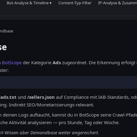
Bot-Analyse & Timeline ▾
Content-Typ-Filter
IP-Analyse & Zusam
ndbase
se
n
BotScope
der Kategorie
Ads
zugeordnet. Die Erkennung erfolgt
ster:
/ads.txt
und
/sellers.json
auf Compliance mit IAB-Standards, ode
ting. Indirekt SEO/Monetarisierungs-relevant.
n deinen Logs auftaucht, kannst du in BotScope seine Crawl-Pfade
liche Aktivität analysieren — pro Stunde, Tag oder Woche.
tail-Wissen über Demandbase weiter angereichert.