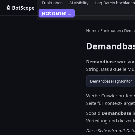
Funktionen
AI Visibility
Log-Datein hochladen
🤖 BotScope
Jetzt starten →
Home
›
Funktionen
› Dema
Demandba
Demandbase
wird vo
String. Das aktuelle Mu
DemandbaseTagMonitor
Werbe-Crawler prüfen
Seite für Kontext-Targe
Sobald
Demandbase
i
Verteilung und die zeit
Diese Seite wird mit De