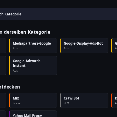
ch Kategorie
in derselben Kategorie
Mediapartners-Google
Google-Display-Ads-Bot
G
Ads
Ads
A
Google-Adwords-
Instant
Ads
entdecken
Mix
CrawlBot
D
Social
SEO
A
Yahoo Mail Proxy