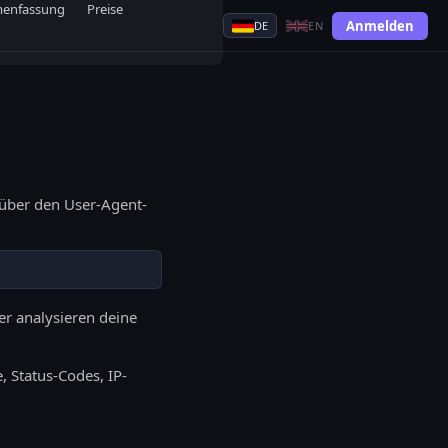
menfassung
Preise
Anmelden
DE
EN
 über den User-Agent-
r analysieren deine
, Status-Codes, IP-