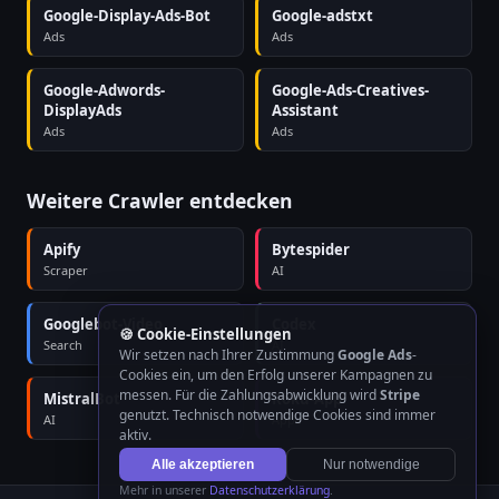
Google-Display-Ads-Bot
Google-adstxt
Ads
Ads
Google-Adwords-
Google-Ads-Creatives-
DisplayAds
Assistant
Ads
Ads
Weitere Crawler entdecken
Apify
Bytespider
Scraper
AI
Googlebot-Video
Codex
🍪 Cookie-Einstellungen
Search
AI
Wir setzen nach Ihrer Zustimmung
Google Ads
-
Cookies ein, um den Erfolg unserer Kampagnen zu
messen. Für die Zahlungsabwicklung wird
Stripe
MistralBot
Roku-App
genutzt. Technisch notwendige Cookies sind immer
AI
Apps
aktiv.
Alle akzeptieren
Nur notwendige
Mehr in unserer
Datenschutzerklärung
.