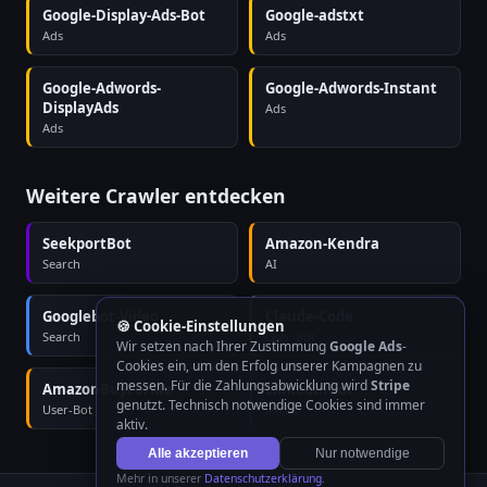
Google-Display-Ads-Bot
Google-adstxt
Ads
Ads
Google-Adwords-
Google-Adwords-Instant
DisplayAds
Ads
Ads
Weitere Crawler entdecken
SeekportBot
Amazon-Kendra
Search
AI
Googlebot-Video
Claude-Code
🍪 Cookie-Einstellungen
Search
User-Bot
Wir setzen nach Ihrer Zustimmung
Google Ads
-
Cookies ein, um den Erfolg unserer Kampagnen zu
messen. Für die Zahlungsabwicklung wird
Stripe
AmazonBuyForMe
LinkedInBot
genutzt. Technisch notwendige Cookies sind immer
User-Bot
Social
aktiv.
Alle akzeptieren
Nur notwendige
Mehr in unserer
Datenschutzerklärung
.