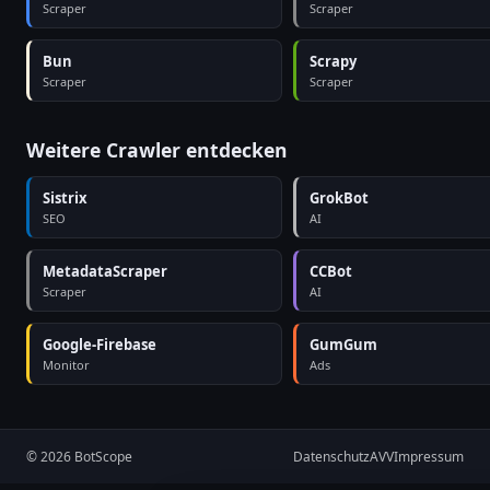
Scraper
Scraper
Bun
Scrapy
Scraper
Scraper
Weitere Crawler entdecken
Sistrix
GrokBot
SEO
AI
MetadataScraper
CCBot
Scraper
AI
Google-Firebase
GumGum
Monitor
Ads
© 2026 BotScope
Datenschutz
AVV
Impressum