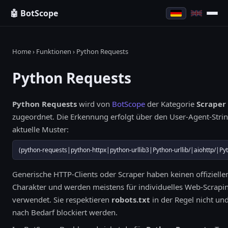
🤖 BotScope
Home
›
Funktionen
› Python Requests
Python Requests
Python Requests
wird von
BotScope
der Kategorie
Scraper
zugeordnet. Die Erkennung erfolgt über den User-Agent-Strin
aktuelle Muster:
(python-requests|python-httpx|python-urllib3|Python-urllib/|aiohttp/|Py
Generische HTTP-Clients oder Scraper haben keinen offizielle
Charakter und werden meistens für individuelles Web-Scrapi
verwendet. Sie respektieren
robots.txt
in der Regel nicht und
nach Bedarf blockiert werden.