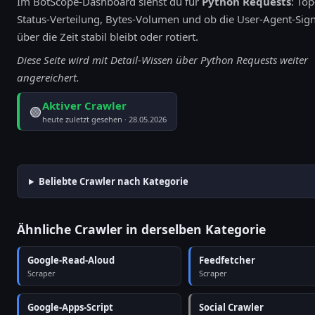
Im BotScope-Dashboard siehst du für
Python Requests
: Top
Status-Verteilung, Bytes-Volumen und ob die User-Agent-Sig
über die Zeit stabil bleibt oder rotiert.
Diese Seite wird mit Detail-Wissen über Python Requests weiter
angereichert.
Aktiver Crawler
🟢
heute zuletzt gesehen · 28.05.2026
Beliebte Crawler nach Kategorie
Ähnliche Crawler in derselben Kategorie
Google-Read-Aloud
Feedfetcher
Scraper
Scraper
Google-Apps-Script
Social Crawler